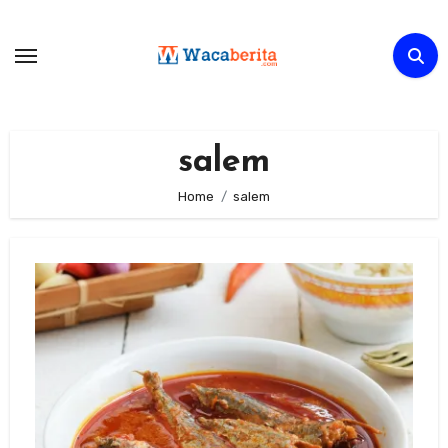
Skip
to
content
salem
Home
salem