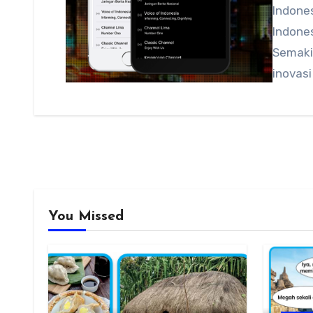
Indones
Indones
Semaki
inovas
You Missed