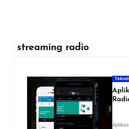
streaming radio
Teknol
Apli
Radi
Aplikas