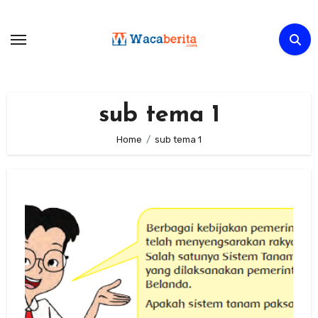
Skip
to
content
sub tema 1
Home
sub tema 1