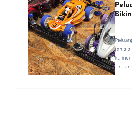
Pelu
Biki
Peluang
jenis b
kuliner
terjun