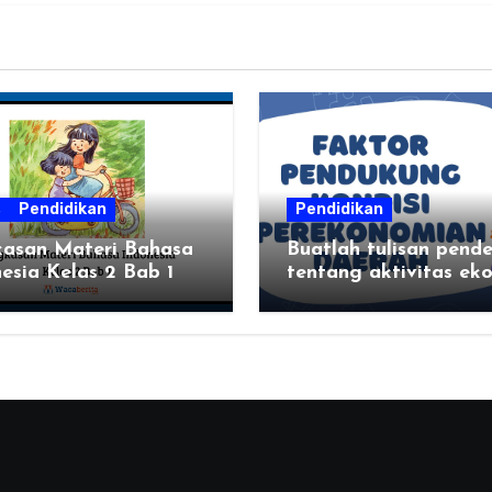
s
Pendidikan
Pendidikan
kasan Materi Bahasa
Buatlah tulisan pend
esia Kelas 2 Bab 1
tentang aktivitas ek
tempat aktivitas eko
dan hasil produksi da
kalian