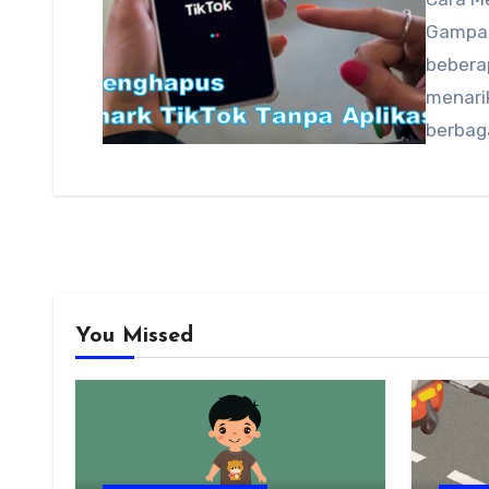
Gampan
bebera
menari
berbag
You Missed