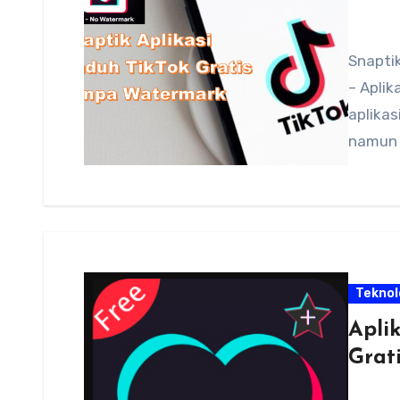
Snaptik
– Aplik
aplikas
namun a
Teknol
Apli
Grati