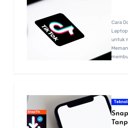
Cara D
Laptop-
untuk 
Memang
membuk
Teknol
Snap
Tanp