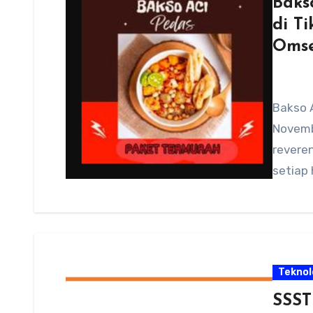
Bakso
di T
Omse
Bakso A
Novemb
reveren
setiap 
Teknol
SSST