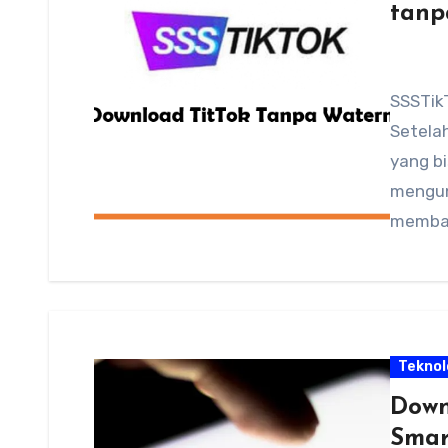
tanp
SSSTik
Setela
yang b
mengund
memba
Teknol
Down
Smar