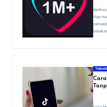
Aplikas
tiap ha
penyedi
belakan
Teknol
Cara
Tanp
Cara M