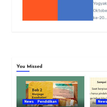
Yogyak
Oktobe
ke-20…
You Missed
News
Pendidikan
New