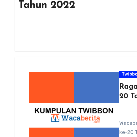
Tahun 2022
Twibb
Raga
20 T
Wacabe
ke-20 T