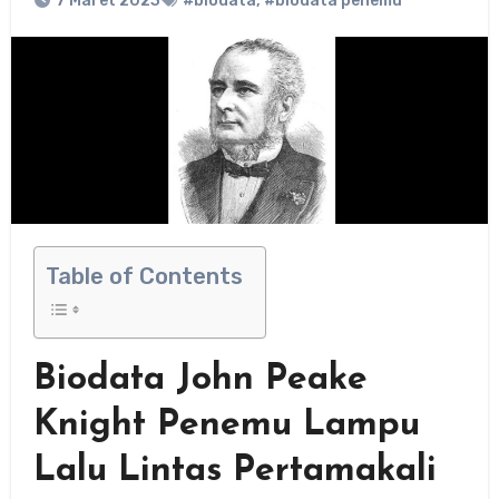
7 Maret 2023
#biodata
,
#biodata penemu
Table of Contents
Biodata John Peake
Knight Penemu Lampu
Lalu Lintas Pertamakali