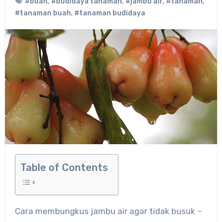
#buah
,
#budidaya tanaman
,
#jambu air
,
#tanaman
,
#tanaman buah
,
#tanaman budidaya
Table of Contents
Cara membungkus jambu air agar tidak busuk –