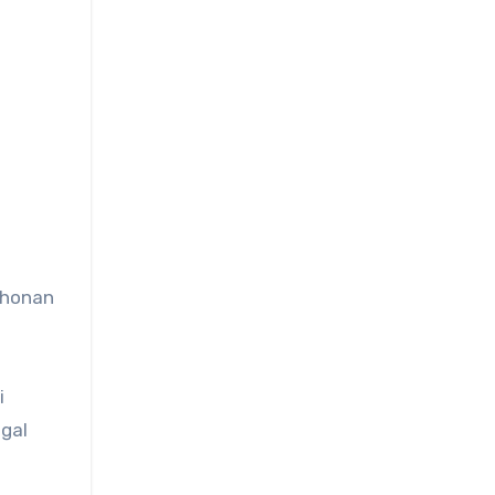
ohonan
i
gal