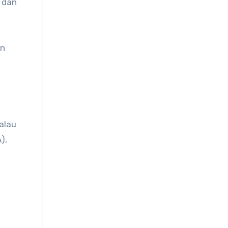
 dan
an
alau
),