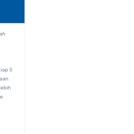
tiap 5
daan
lebih
ne