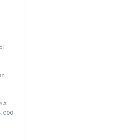
di
an
 A,
5. 000