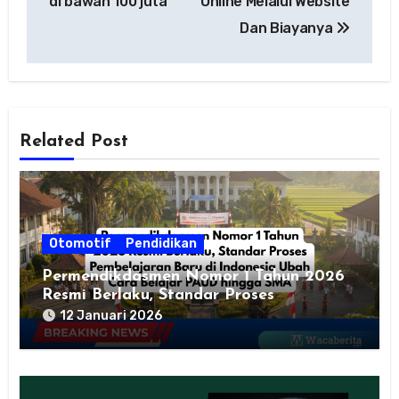
di bawah 100 juta
Online Melalui Website
Dan Biayanya
Related Post
Otomotif
Pendidikan
Permendikdasmen Nomor 1 Tahun 2026
Resmi Berlaku, Standar Proses
Pembelajaran Baru di Indonesia Ubah
12 Januari 2026
Cara Belajar PAUD hingga SMA