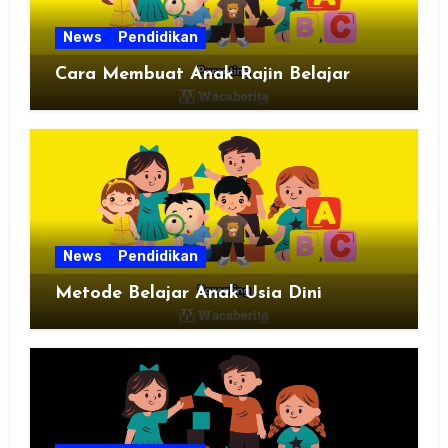
News
Pendidikan
Cara Membuat Anak Rajin Belajar
News
Pendidikan
Metode Belajar Anak Usia Dini