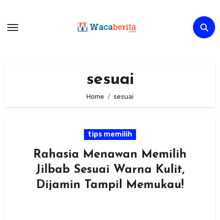
Skip
to
content
sesuai
Home
sesuai
tips memilih
Rahasia Menawan Memilih
Jilbab Sesuai Warna Kulit,
Dijamin Tampil Memukau!