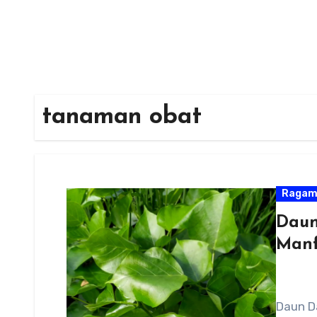
tanaman obat
Raga
Daun
Manf
Daun D