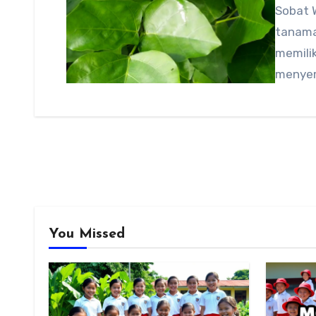
Sobat 
tanama
memili
menyem
You Missed