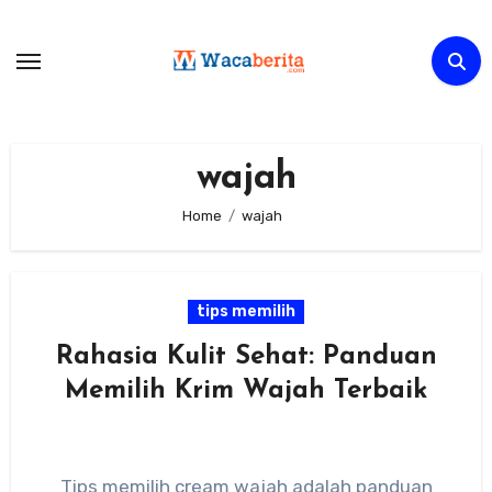
Skip
to
content
wajah
Home
wajah
tips memilih
Rahasia Kulit Sehat: Panduan
Memilih Krim Wajah Terbaik
Tips memilih cream wajah adalah panduan