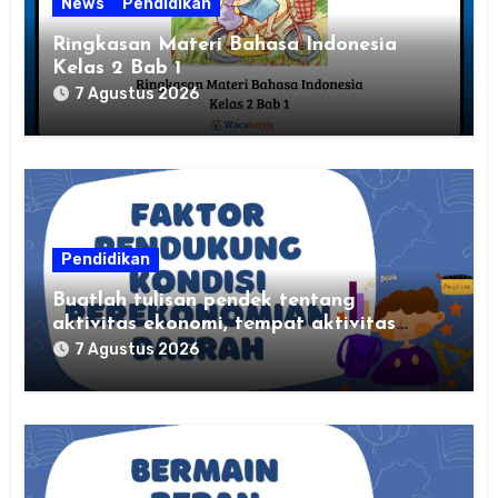
News
Pendidikan
Ringkasan Materi Bahasa Indonesia
Kelas 2 Bab 1
7 Agustus 2026
Pendidikan
Buatlah tulisan pendek tentang
aktivitas ekonomi, tempat aktivitas
ekonomi, dan hasil produksi daerah
7 Agustus 2026
kalian