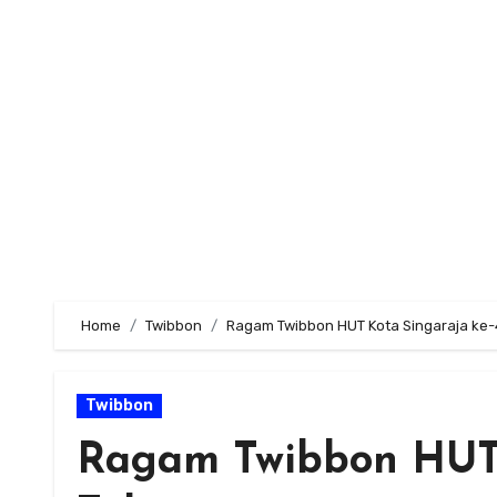
Skip
to
content
Home
Twibbon
Ragam Twibbon HUT Kota Singaraja ke
Twibbon
Ragam Twibbon HUT 