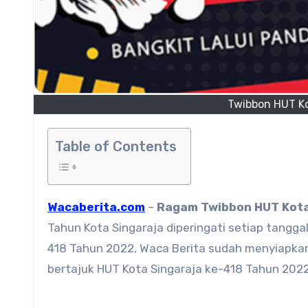
Twibbon HUT Ko
Table of Contents
Wacaberita.com
–
Ragam
Twibbon HUT Kota
Tahun Kota Singaraja diperingati setiap tangg
418 Tahun 2022, Waca Berita sudah menyiapkan 
bertajuk HUT Kota Singaraja ke-418 Tahun 202