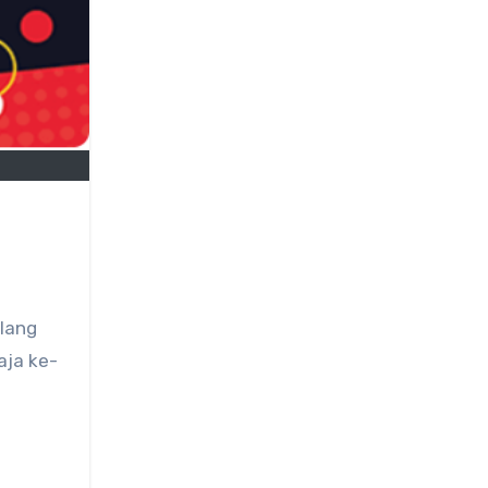
Ulang
aja ke-