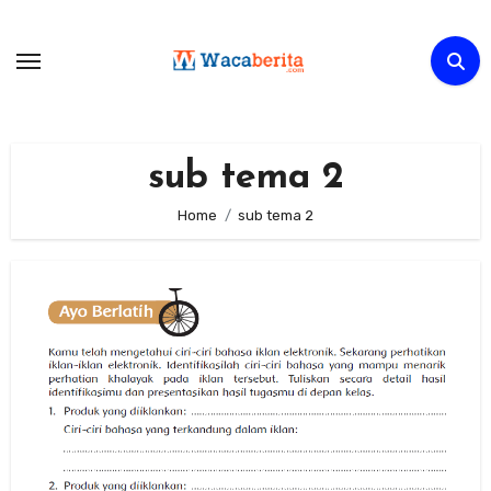
Skip
to
content
sub tema 2
Home
sub tema 2