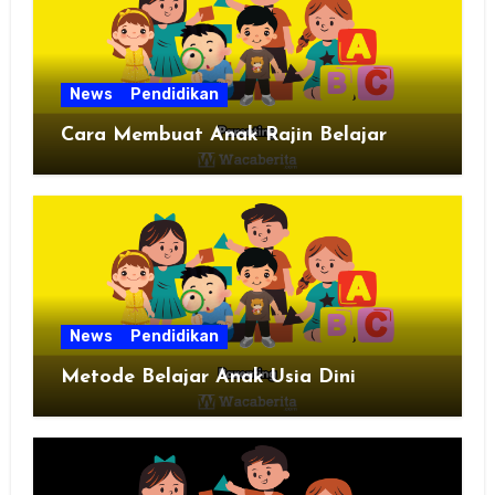
News
Pendidikan
Cara Membuat Anak Rajin Belajar
News
Pendidikan
Metode Belajar Anak Usia Dini