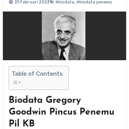
25 Februari 2023
#biodata
,
#biodata penemu
Table of Contents
Biodata Gregory
Goodwin Pincus Penemu
Pil KB