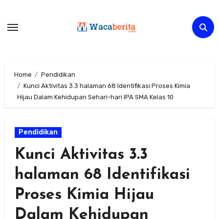
Skip
to
content
Home
Pendidikan
Kunci Aktivitas 3.3 halaman 68 Identifikasi Proses Kimia
Hijau Dalam Kehidupan Sehari-hari IPA SMA Kelas 10
Pendidikan
Kunci Aktivitas 3.3
halaman 68 Identifikasi
Proses Kimia Hijau
Dalam Kehidupan