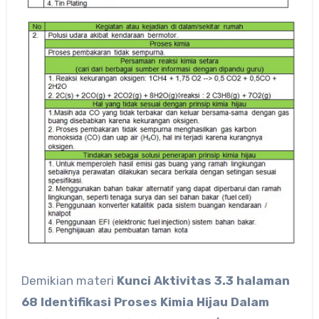
Demikian materi
Kunci Aktivitas 3.3 halaman
68 Identifikasi Proses Kimia Hijau Dalam