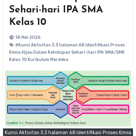
Sehari-hari IPA SMA
Kelas 10
18 Mei 2026
#Kunci Aktivitas 3.3 halaman 68 Identifikasi Proses
Kimia Hijau Dalam Kehidupan Sehari-hari IPA SMA/SMK
Kelas 10 Kurikulum Merdeka
Kunci Aktivitas 3.3 halaman 68 Identifikasi Proses Kimia