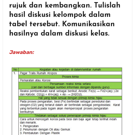
rujuk dan kembangkan. Tulislah
hasil diskusi kelompok dalam
tabel tersebut. Komunikasikan
hasilnya dalam diskusi kelas.
Jawaban: