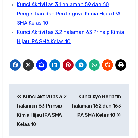
Kunci Aktivitas 3.1 halaman 59 dan 60
Pengertian dan Pentingnya Kimia Hijau IPA
SMA Kelas 10
Kunci Aktivitas 3.2 halaman 63 Prinsip Kimia
Hijau IPA SMA Kelas 10
Navigasi
Kunci Aktivitas 3.2
Kunci Ayo Berlatih
pos
halaman 63 Prinsip
halaman 162 dan 163
Kimia Hijau IPA SMA
IPA SMA Kelas 10
Kelas 10