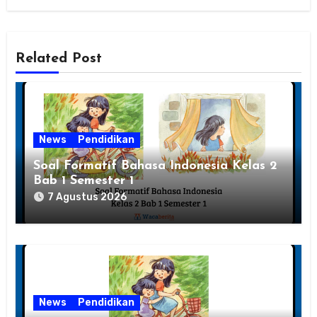
Related Post
News
Pendidikan
Soal Formatif Bahasa Indonesia Kelas 2
Bab 1 Semester 1
7 Agustus 2026
News
Pendidikan