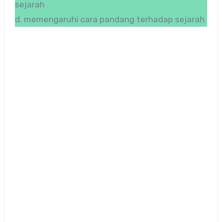
sejarah
d. memengaruhi cara pandang terhadap sejarah