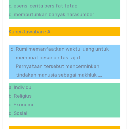
c. esensi cerita bersifat tetap
d. membutuhkan banyak narasumber
Kunci Jawaban : A
Rumi memanfaatkan waktu luang untuk
membuat pesanan tas rajut.
Pernyataan tersebut mencerminkan
tindakan manusia sebagai makhluk ….
a. Individu
b. Religius
c. Ekonomi
d. Sosial