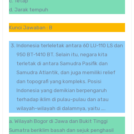
c. Tetap
d. Jarak tempuh
Kunci Jawaban : B
Indonesia terleletak antara 60 LU-110 LS dan
950 BT-1410 BT. Selain itu, negara kita
terletak di antara Samudra Pasifik dan
Samudra Atlantik, dan juga memiliki relief
dan topografi yang kompleks. Posisi
Indonesia yang demikian berpengaruh
terhadap iklim di pulau-pulau dan atau
wilayah-wilayah di dalamnya, yaitu ….
a. Wilayah Bogor di Jawa dan Bukit Tinggi
Sumatra beriklim basah dan sejuk penghasil