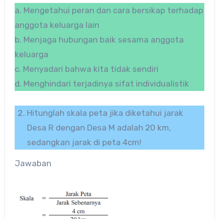
a. Mengetahui peran dan cara bersikap terhadap
anggota keluarga lain
b. Menjaga hubungan baik sesama anggota
keluarga
c. Menyadari bahwa kita tidak sendiri
d. Menghindari terjadinya sifat individualistik
Hitunglah skala peta jika diketahui jarak
Desa R dengan Desa M adalah 20 km,
sedangkan jarak di peta 4cm!
Jawaban