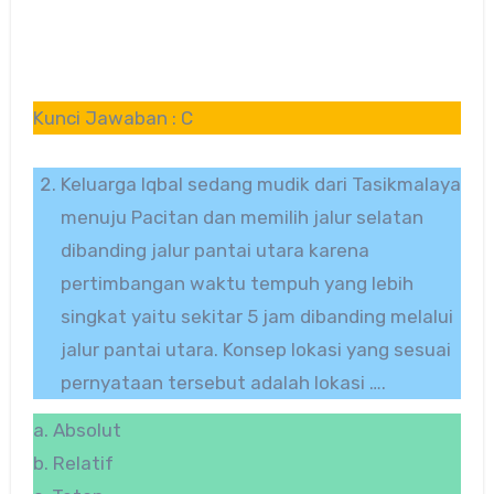
Kunci Jawaban : C
Keluarga Iqbal sedang mudik dari Tasikmalaya
menuju Pacitan dan memilih jalur selatan
dibanding jalur pantai utara karena
pertimbangan waktu tempuh yang lebih
singkat yaitu sekitar 5 jam dibanding melalui
jalur pantai utara. Konsep lokasi yang sesuai
pernyataan tersebut adalah lokasi ….
a. Absolut
b. Relatif