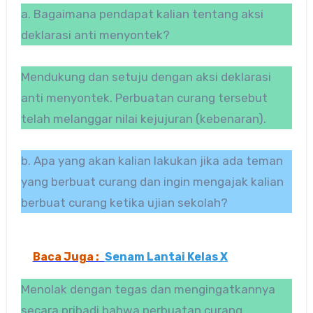
a. Bagaimana pendapat kalian tentang aksi
deklarasi anti menyontek?
Mendukung dan setuju dengan aksi deklarasi
anti menyontek. Perbuatan curang tersebut
telah melanggar nilai kejujuran (kebenaran).
b. Apa yang akan kalian lakukan jika ada teman
yang berbuat curang dan ingin mengajak kalian
berbuat curang ketika ujian sekolah?
Baca Juga :
Senam Lantai Kelas X
Menolak dengan tegas dan mengingatkannya
secara pribadi bahwa perbuatan curang