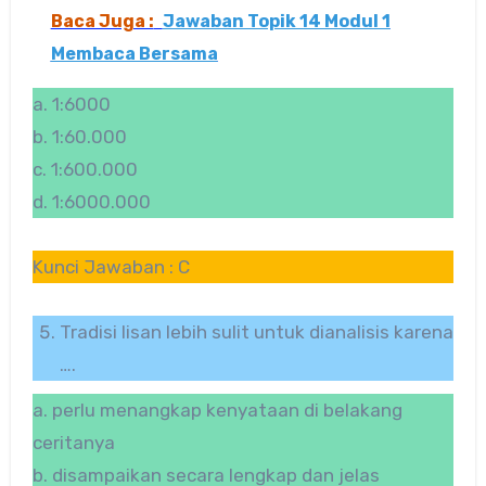
Baca Juga :
Jawaban Topik 14 Modul 1
Membaca Bersama
a. 1:6000
b. 1:60.000
c. 1:600.000
d. 1:6000.000
Kunci Jawaban : C
Tradisi lisan lebih sulit untuk dianalisis karena
….
a. perlu menangkap kenyataan di belakang
ceritanya
b. disampaikan secara lengkap dan jelas