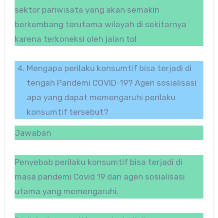
sektor pariwisata yang akan semakin
berkembang terutama wilayah di sekitarnya
karena terkoneksi oleh jalan tol
Mengapa perilaku konsumtif bisa terjadi di
tengah Pandemi COVID-19? Agen sosialisasi
apa yang dapat memengaruhi perilaku
konsumtif tersebut?
Jawaban
Penyebab perilaku konsumtif bisa terjadi di
masa pandemi Covid 19 dan agen sosialisasi
utama yang memengaruhi.