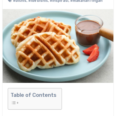
#bisnis
,
#ide bisnis
,
#inspirasi
,
#makanan ringan
Table of Contents