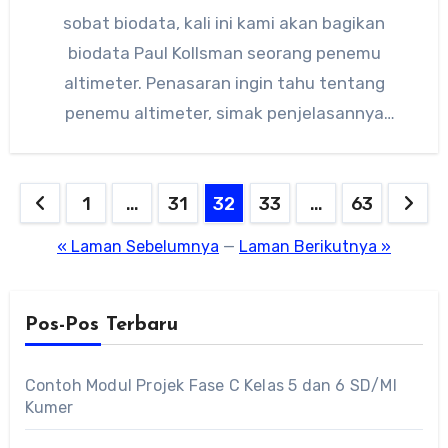
sobat biodata, kali ini kami akan bagikan
biodata Paul Kollsman seorang penemu
altimeter. Penasaran ingin tahu tentang
penemu altimeter, simak penjelasannya
berikut ini. Paul…
Paginasi
1
…
31
32
33
…
63
pos
« Laman Sebelumnya
—
Laman Berikutnya »
Pos-Pos Terbaru
Contoh Modul Projek Fase C Kelas 5 dan 6 SD/MI
Kumer