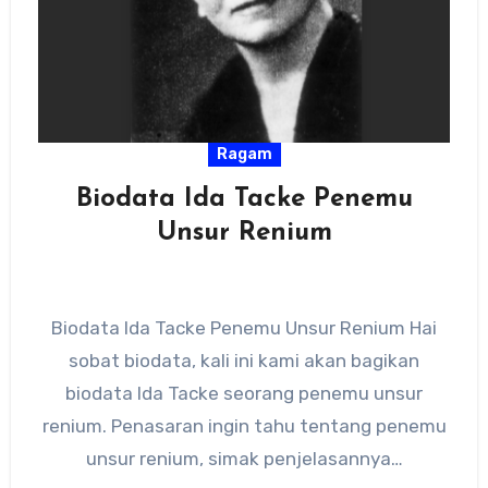
Ragam
Biodata Ida Tacke Penemu
Unsur Renium
Biodata Ida Tacke Penemu Unsur Renium Hai
sobat biodata, kali ini kami akan bagikan
biodata Ida Tacke seorang penemu unsur
renium. Penasaran ingin tahu tentang penemu
unsur renium, simak penjelasannya…