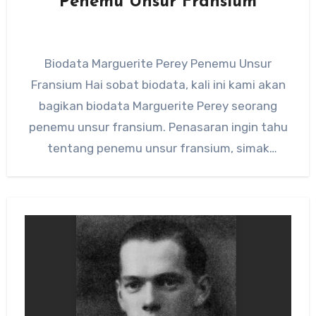
Penemu Unsur Fransium
Biodata Marguerite Perey Penemu Unsur
Fransium Hai sobat biodata, kali ini kami akan
bagikan biodata Marguerite Perey seorang
penemu unsur fransium. Penasaran ingin tahu
tentang penemu unsur fransium, simak
penjelasannya…