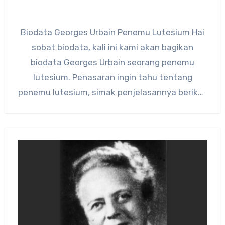
Biodata Georges Urbain Penemu Lutesium Hai
sobat biodata, kali ini kami akan bagikan
biodata Georges Urbain seorang penemu
lutesium. Penasaran ingin tahu tentang
penemu lutesium, simak penjelasannya berikut
ini. Georges…