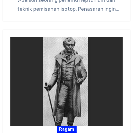
teknik pemisahan isotop. Penasaran ingin
tahu…
Ragam