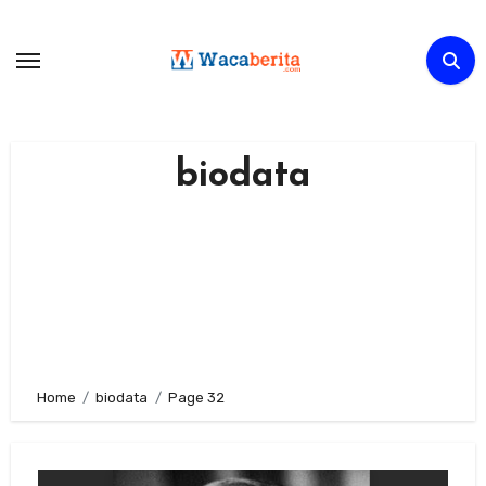
Skip
to
content
biodata
Home
biodata
Page 32