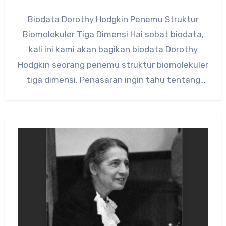
Biodata Dorothy Hodgkin Penemu Struktur
Biomolekuler Tiga Dimensi Hai sobat biodata,
kali ini kami akan bagikan biodata Dorothy
Hodgkin seorang penemu struktur biomolekuler
tiga dimensi. Penasaran ingin tahu tentang
penemu…