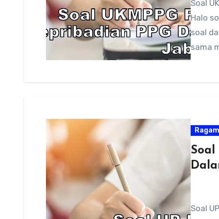
Soal U
Halo so
soal d
sama 
Raga
Soal
Dala
Soal U