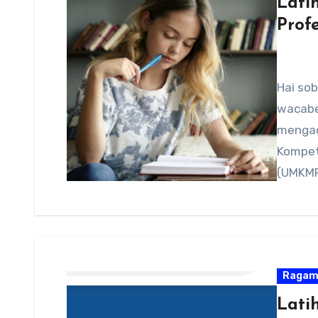
Lati
Prof
Hai sob
wacabe
mengacu
Kompet
(UMKMPP
Raga
Lati