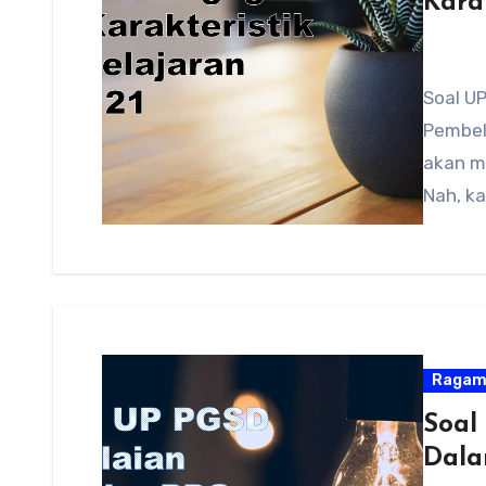
Kara
Soal UP
Pembela
akan m
Nah, k
Raga
Soal
Dala