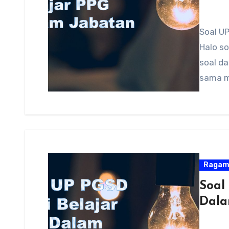
Soal U
Halo so
soal d
sama m
Raga
Soal
Dala