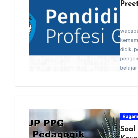
Pree
wacabe
kemamp
didik,
pengemb
belajar
yang m
Raga
Soal