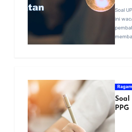
Soal UP
ini wa
pembah
membah
Raga
Soal
PPG 