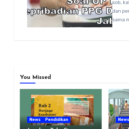
sob, ka
dan pe
sama m
You Missed
News
Pendidikan
New